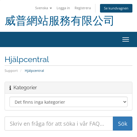
Svenska
Logga in
Registrera
Se kundvagnen
威普網站服務有限公司
Växla
navig
Hjälpcentral
Support
Hjälpcentral
Kategorier