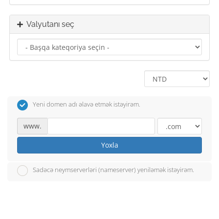
Valyutanı seç
Yeni domen adı əlavə etmək istəyirəm.
www.
Yoxla
Sadəcə neymserverləri (nameserver) yeniləmək istəyirəm.