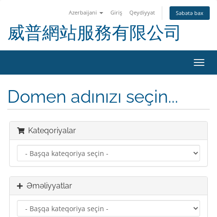
Azerbaijani
Giriş
Qeydiyyat
Səbətə bax
威普網站服務有限公司
Naviq
keçid
Domen adınızı seçin...
Kateqoriyalar
Əməliyyatlar