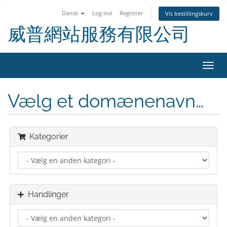
Dansk
Log ind
Registrer
Vis bestillingskurv
威普網站服務有限公司
Skift
navig
Vælg et domænenavn…
Kategorier
Handlinger