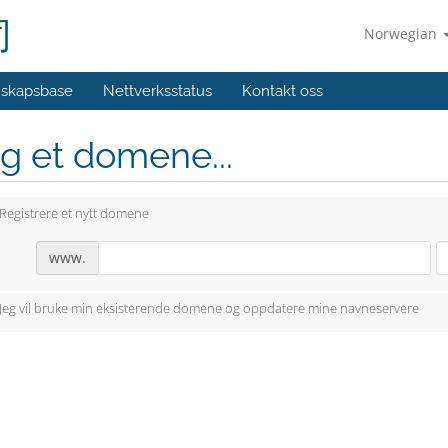
司
Norwegian
skapsbase
Nettverksstatus
Kontakt oss
g et domene...
Registrere et nytt domene
www.
Jeg vil bruke min eksisterende domene og oppdatere mine navneservere