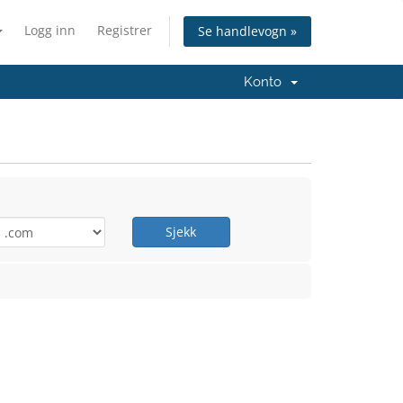
Logg inn
Registrer
Se handlevogn »
Konto
Sjekk