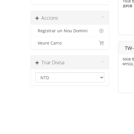
15GB 
資料庫 |
Accions
Registrar un Nou Domini
Veure Carro
TW-
50GB 
Triar Divisa
MYSQL