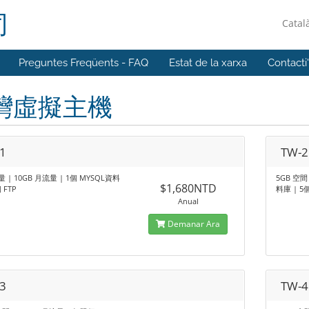
司
Catal
Preguntes Freqüents - FAQ
Estat de la xarxa
Contacti
灣虛擬主機
1
TW-2
量 | 10GB 月流量 | 1個 MYSQL資料
5GB 空間
$1,680NTD
 FTP
料庫 | 5個
Anual
Demanar Ara
3
TW-4