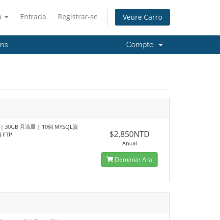
à
Entrada
Registrar-se
Veure Carro
'ns
Compte
 | 30GB 月流量 | 10個 MYSQL資
$2,850NTD
 FTP
Anual
Demanar Ara