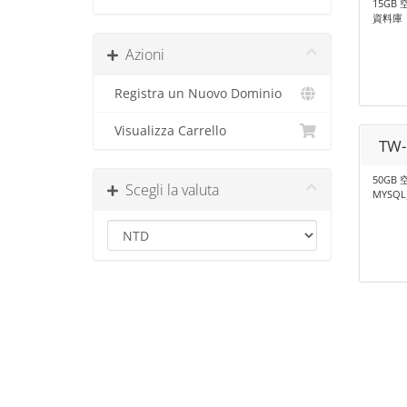
15GB 
資料庫 |
Azioni
Registra un Nuovo Dominio
Visualizza Carrello
TW-
50GB 
Scegli la valuta
MYSQL