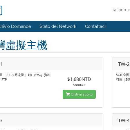
司
Italiano
chivio Domande
Stato del Network
Contattaci!
灣虛擬主機
1
TW-2
量 | 10GB 月流量 | 1個 MYSQL資料
5GB 空間
$1,680NTD
 FTP
料庫 | 5個
Annuale
Ordina subito
3
TW-4