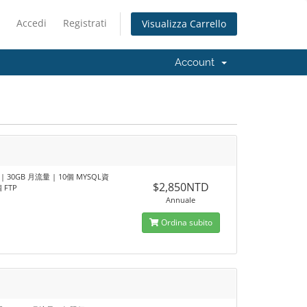
Accedi
Registrati
Visualizza Carrello
Account
 | 30GB 月流量 | 10個 MYSQL資
$2,850NTD
 FTP
Annuale
Ordina subito