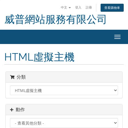
中文
登入
註冊
查看購物車
威普網站服務有限公司
切
換
導
HTML虛擬主機
覽
分類
動作