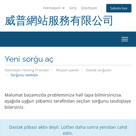
Azerbaijani
Giriş
Qeydiyyat
Səbətə bax
威普網站服務有限公司
Naviq
keçid
Yeni sorğu aç
Azerbaijan Hosting Provider
Müştəri paneli
Dəstək sorğuları
Sorğunu təsdiqlə
Məlumat bazamızda probleminizə həll tapa bilmirsinizsə,
aşağıda uyğun şöbəmiz tərəfindən seçilən sorğunu təsdiqləyə
bilərsiniz.
Dəstək şöbəsi aktiv deyil. Lütfən daha sonra yenidən cəhd
edin.