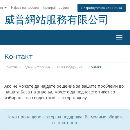
an
Најава на профил
Креирај профил
Потрошувачка кошничка
威普網站服務有限公司
Вклу
ја
нави
Контакт
Почетна
Администрација
Тикет поддршка
Контакт
Ако не можете да најдете решение за вашите проблеми во
нашата База на знаења, можете да поднесете тикет со
избирање на соодветниот сектор подолу.
Нема пронајдено сектор за поддршка. Ве молиме обидете
се повторно.